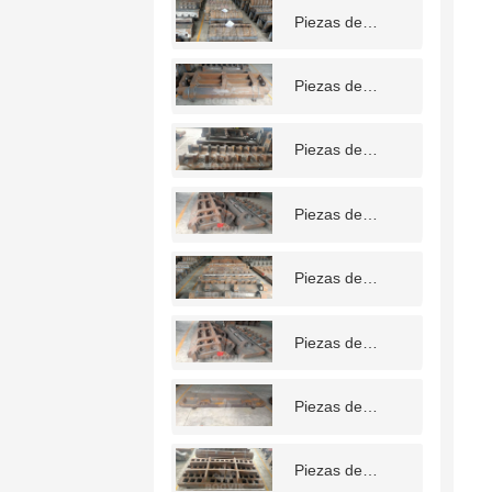
Piezas de
desgaste para
trituradoras de
Piezas de
chatarra
desgaste para
trituradoras de
Piezas de
chatarra
desgaste para
trituradoras de
Piezas de
chatarra
desgaste para
trituradoras de
Piezas de
chatarra
desgaste para
trituradoras de
Piezas de
chatarra
desgaste para
trituradoras de
Piezas de
chatarra
desgaste para
trituradoras de
Piezas de
chatarra