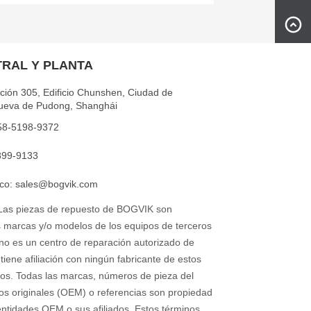
TRAL Y PLANTA
ción 305, Edificio Chunshen, Ciudad de
nueva de Pudong, Shanghái
158-5198-9372
899-9133
ico: sales@bogvik.com
 Las piezas de repuesto de BOGVIK son
s marcas y/o modelos de los equipos de terceros
no es un centro de reparación autorizado de
tiene afiliación con ningún fabricante de estos
ros. Todas las marcas, números de pieza del
os originales (OEM) o referencias son propiedad
entidades OEM o sus afiliados. Estos términos