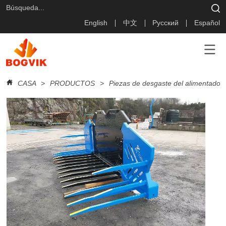
English
中文
Русский
Español
CASA
>
PRODUCTOS
>
Piezas de desgaste del alimentador