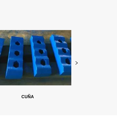
CUÑA
REVES