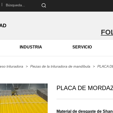
 丨
DAD
FO
INDUSTRIA
SERVICIO
so trituradora
>
Piezas de la trituradora de mandíbula
>
PLACA D
PLACA DE MORDAZ
Material de desgaste de Shan