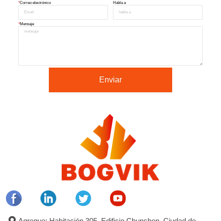
*
Correo electrónico
Habla a
*
Mensaje
Enviar
Agregue: Habitación 305, Edificio Chunshen, Ciudad de