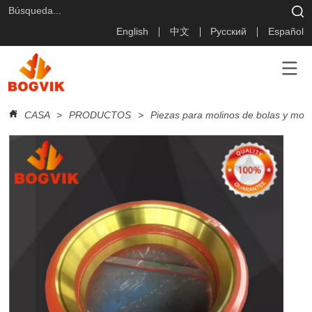
English
中文
Русский
Español
CASA
>
PRODUCTOS
>
Piezas para molinos de bolas y mol