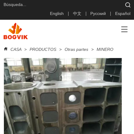
English
中文
Русский
Español
CASA
>
PRODUCTOS
>
Otras partes
>
MINERO