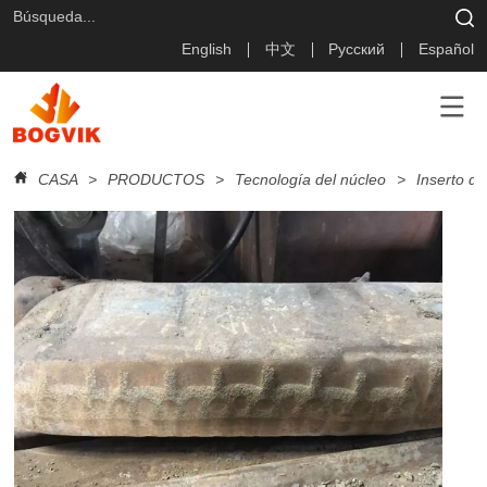
English
中文
Русский
Español
CASA
>
PRODUCTOS
>
Tecnología del núcleo
>
Inserto d