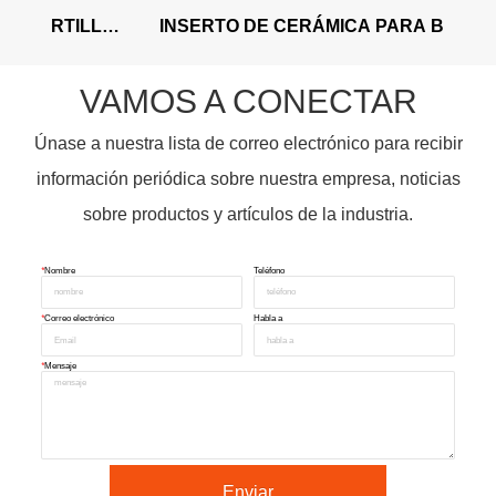
DE 
INSERTO DE CERÁMICA PARA BARRA DE 
I
SOPLADO
VAMOS A CONECTAR
Únase a nuestra lista de correo electrónico para recibir
información periódica sobre nuestra empresa, noticias
sobre productos y artículos de la industria.
*
Nombre
Teléfono
*
Correo electrónico
Habla a
*
Mensaje
Enviar