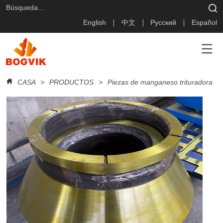
English
中文
Русский
Español
CASA
>
PRODUCTOS
>
Piezas de manganeso trituradora
>