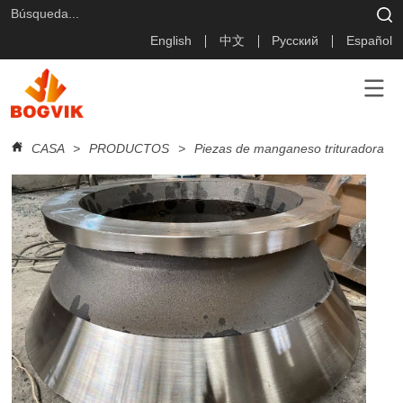
English
中文
Русский
Español
CASA
>
PRODUCTOS
>
Piezas de manganeso trituradora
>