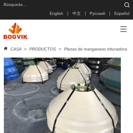
English
中文
Русский
Español
CASA
>
PRODUCTOS
>
Piezas de manganeso trituradora
>