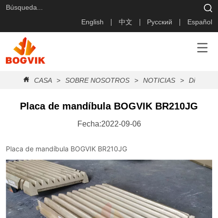
English
中文
Русский
Español
CASA
>
SOBRE NOSOTROS
>
NOTICIAS
>
Diario Bo
Placa de mandíbula BOGVIK BR210JG
Fecha:2022-09-06