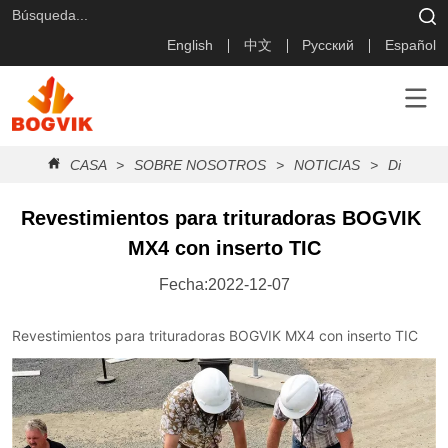
English
中文
Русский
Español
CASA
>
SOBRE NOSOTROS
>
NOTICIAS
>
Diario Bo
Revestimientos para trituradoras BOGVIK 
MX4 con inserto TIC
Fecha:2022-12-07